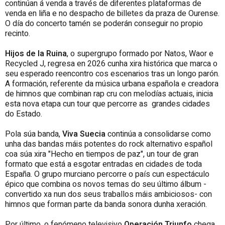
continúan á venda a través de diferentes plataformas de
venda en liña e no despacho de billetes da praza de Ourense.
O día do concerto tamén se poderán conseguir no propio
recinto.
Hijos de la Ruina
, o supergrupo formado por Natos, Waor e
Recycled J, regresa en 2026 cunha xira histórica que marca o
seu esperado reencontro cos escenarios tras un longo parón.
A formación, referente da música urbana española e creadora
de himnos que combinan rap cru con melodías actuais, inicia
esta nova etapa cun tour que percorre as grandes cidades
do Estado.
Pola súa banda,
Viva Suecia
continúa a consolidarse como
unha das bandas máis potentes do rock alternativo español
coa súa xira "Hecho en tiempos de paz", un tour de gran
formato que está a esgotar entradas en cidades de toda
España. O grupo murciano percorre o país cun espectáculo
épico que combina os novos temas do seu último álbum -
convertido xa nun dos seus traballos máis ambiciosos- con
himnos que forman parte da banda sonora dunha xeración.
Por último, o fenómeno televisivo
Operación Triunfo
chega