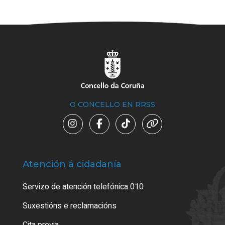
O CONCELLO EN RRSS
Atención á cidadanía
Trá
Servizo de atención telefónica 010
Empa
certi
Suxestións e reclamacións
Como