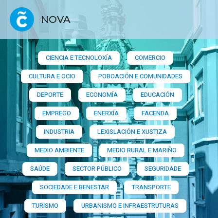
NOVA
CIENCIA E TECNOLOXÍA
COMERCIO
CULTURA E OCIO
POBOACIÓN E COMUNIDADES
DEPORTE
ECONOMÍA
EDUCACIÓN
EMPREGO
ENERXÍA
FACENDA
INDUSTRIA
LEXISLACIÓN E XUSTIZA
MEDIO AMBIENTE
MEDIO RURAL E MARIÑO
SAÚDE
SECTOR PÚBLICO
SEGURIDADE
SOCIEDADE E BENESTAR
TRANSPORTE
TURISMO
URBANISMO E INFRAESTRUTURAS