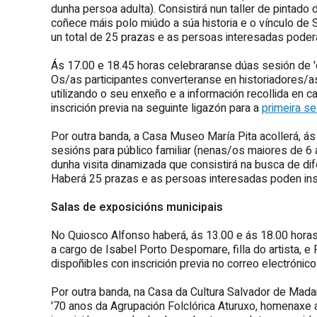
dunha persoa adulta). Consistirá nun taller de pinta
coñece máis polo miúdo a súa historia e o vínculo de S
un total de 25 prazas e as persoas interesadas poder
Ás 17.00 e 18.45 horas celebraranse dúas sesión de '
Os/as participantes converteranse en historiadores/a
utilizando o seu enxeño e a información recollida en 
inscrición previa na seguinte ligazón para a
primeira se
Por outra banda, a Casa Museo María Pita acollerá, ás
sesións para público familiar (nenas/os maiores de 6
dunha visita dinamizada que consistirá na busca de dif
Haberá 25 prazas e as persoas interesadas poden insc
Salas de exposicións municipais
No Quiosco Alfonso haberá, ás 13.00 e ás 18.00 horas,
a cargo de Isabel Porto Despomare, filla do artista, 
dispoñibles con inscrición previa no correo electrónic
Por outra banda, na Casa da Cultura Salvador de Madar
'70 anos da Agrupación Folclórica Aturuxo, homenaxe 