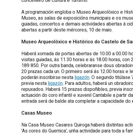
concelleiro de Cultura e Turismo.
A programación engloba o Museo Arqueolóxico e Histór
Museo, as salas de exposicións municipais e os museo
guiadas, concertos e demais actividades abertas á cid
abertas a partir deste mércores, 10 de maio.
Museo Arqueolóxico e Histórico do Castelo de Sa
Haberá xornada de portas abertas de 10.00 a 00.00 ho
visitas guiadas, ás 11.30 horas e ás 18.00 horas, con 
189 850. Por outra banda, celebraranse dous obradoiro
20 prazas cada un. O primeiro será ás 12.00 horas e l
poderán inscribirse nesta
ligazón
. O segundo titúlase 
previa nesta
ligazón
. Para adultos, haberá un obradoir
repuxados. Haberá 15 prazas dispoñibles, previa inscr
actuación do coro infantil e xuvenil Cantabile a partir 
entrada será de balde ata completar a capacidade do
Casas Museo
Na Casa Museo Casares Quiroga haberá distintas acti
'As cores do Guernica', unha actividade para toda a f