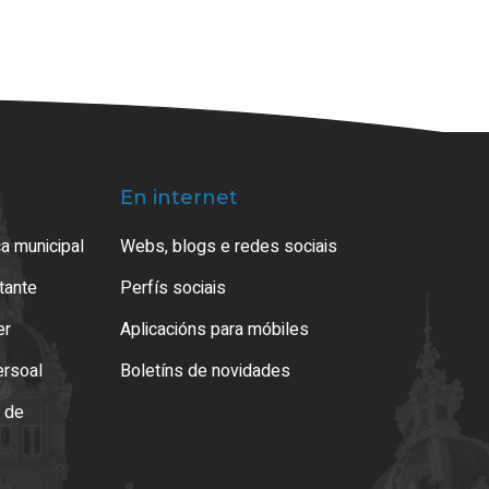
En internet
a municipal
Webs, blogs e redes sociais
atante
Perfís sociais
er
Aplicacións para móbiles
ersoal
Boletíns de novidades
o de