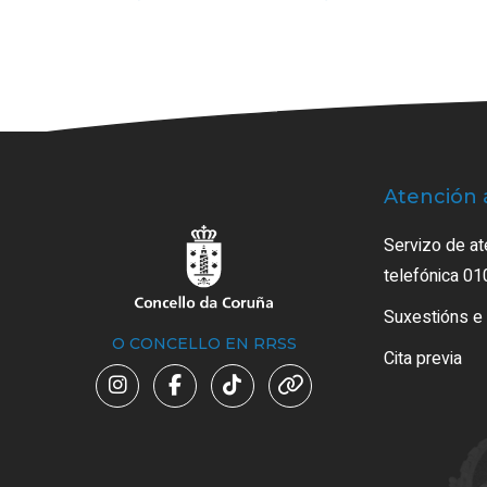
Atención 
Servizo de at
telefónica 01
Suxestións e
O CONCELLO EN RRSS
Cita previa