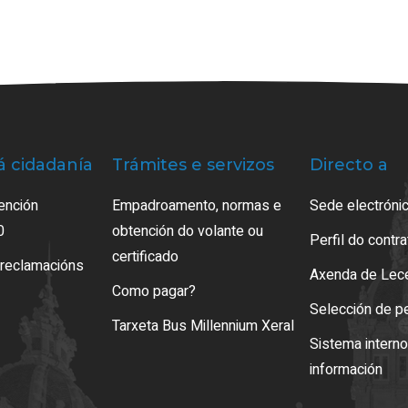
á cidadanía
Trámites e servizos
Directo a
ención
Empadroamento, normas e
Sede electrónic
0
obtención do volante ou
Perfil do contr
certificado
 reclamacións
Axenda de Lec
Como pagar?
Selección de p
Tarxeta Bus Millennium Xeral
Sistema intern
información