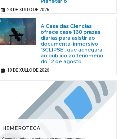
Planetario
23 DE XULLO DE 2026
A Casa das Ciencias
ofrece case 160 prazas
diarias para asistir ao
documental inmersivo
‘3CLIPSE’, que achegará
ao público ao fenómeno
do 12 de agosto
19 DE XULLO DE 2026
HEMEROTECA