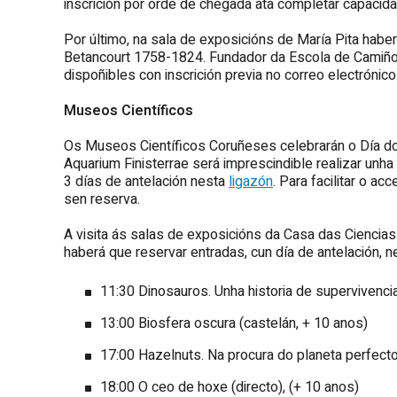
inscrición por orde de chegada ata completar capacida
Por último, na sala de exposicións de María Pita haber
Betancourt 1758-1824. Fundador da Escola de Camiños
dispoñibles con inscrición previa no correo electrónic
Museos Científicos
Os Museos Científicos Coruñeses celebrarán o Día do
Aquarium Finisterrae será imprescindible realizar unh
3 días de antelación nesta
ligazón
. Para facilitar o 
sen reserva.
A visita ás salas de exposicións da Casa das Ciencias s
haberá que reservar entradas, cun día de antelación, 
11:30 Dinosauros. Unha historia de supervivenci
13:00 Biosfera oscura (castelán, + 10 anos)
17:00 Hazelnuts. Na procura do planeta perfecto
18:00 O ceo de hoxe (directo), (+ 10 anos)