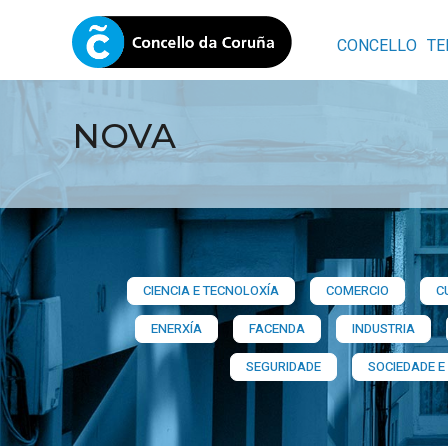
CONCELLO
TE
NOVA
CIENCIA E TECNOLOXÍA
COMERCIO
C
ENERXÍA
FACENDA
INDUSTRIA
SEGURIDADE
SOCIEDADE E