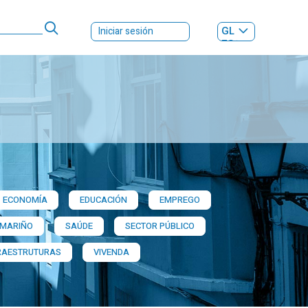
GL
Iniciar sesión
ES
|
ECONOMÍA
EDUCACIÓN
EMPREGO
 MARIÑO
SAÚDE
SECTOR PÚBLICO
RAESTRUTURAS
VIVENDA