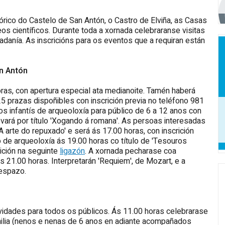
ico do Castelo de San Antón, o Castro de Elviña, as Casas
s científicos. Durante toda a xornada celebraranse visitas
adanía. As inscricións para os eventos que a requiran están
n Antón
ras, con apertura especial ata medianoite. Tamén haberá
25 prazas dispoñibles con inscrición previa no teléfono 981
s infantís de arqueoloxía para público de 6 a 12 anos con
evará por título 'Xogando á romana'. As persoas interesadas
'A arte do repuxado' e será ás 17.00 horas, con inscrición
o de arqueoloxía ás 19.00 horas co título de 'Tesouros
ición na seguinte
ligazón
. A xornada pecharase coa
das 21.00 horas. Interpretarán 'Requiem', de Mozart, e a
 espazo.
vidades para todos os públicos. Ás 11.00 horas celebrarase
amilia (nenos e nenas de 6 anos en adiante acompañados