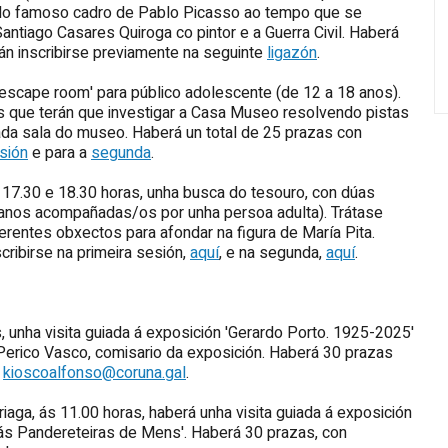
do do famoso cadro de Pablo Picasso ao tempo que se
antiago Casares Quiroga co pintor e a Guerra Civil. Haberá
án inscribirse previamente na seguinte
ligazón
.
escape room' para público adolescente (de 12 a 18 anos).
s que terán que investigar a Casa Museo resolvendo pistas
cada sala do museo. Haberá un total de 25 prazas con
sión
e para a
segunda
.
 17.30 e 18.30 horas, unha busca do tesouro, con dúas
 anos acompañadas/os por unha persoa adulta). Trátase
erentes obxectos para afondar na figura de María Pita.
ribirse na primeira sesión,
aquí
, e na segunda,
aquí
.
 unha visita guiada á exposición 'Gerardo Porto. 1925-2025'
e Perico Vasco, comisario da exposición. Haberá 30 prazas
o
kioscoalfonso@coruna.gal
.
iaga, ás 11.00 horas, haberá unha visita guiada á exposición
ás Pandereteiras de Mens'. Haberá 30 prazas, con