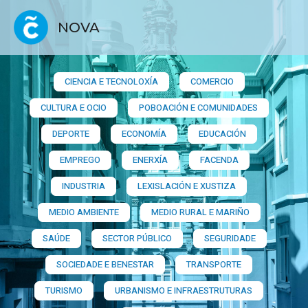
NOVA
CIENCIA E TECNOLOXÍA
COMERCIO
CULTURA E OCIO
POBOACIÓN E COMUNIDADES
DEPORTE
ECONOMÍA
EDUCACIÓN
EMPREGO
ENERXÍA
FACENDA
INDUSTRIA
LEXISLACIÓN E XUSTIZA
MEDIO AMBIENTE
MEDIO RURAL E MARIÑO
SAÚDE
SECTOR PÚBLICO
SEGURIDADE
SOCIEDADE E BENESTAR
TRANSPORTE
TURISMO
URBANISMO E INFRAESTRUTURAS