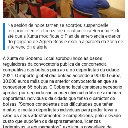
Na sesión de hoxe tamén se acordou suspenderlle
temporalmente a licenza de construción a Breogán Park
até que a Xunta modifique o Plan de emerxencia exterior
do polígono de Agrela Bens e exclúa a parcela da zona de
intervención e alerta
A Xunta de Goberno Local aprobou hoxe as bases
reguladoras da convocatoria pública de concorrencia
competitiva das bolsas para as e os deportistas da cidade
2021. O importe global das bolsas ascende a 90.000 euros,
30.000 euros máis que na anterior convocatoria en que se
concederon 65 bolsas. O Goberno local considera necesario
aprobar por segundo ano consecutivo unha liña de axudas a
deportistas individuais da cidade que teñan o carácter de
bolsas: "Somos conscientes das dificultades que teñen
moitos e moitas deportistas individuais para poder levar a
cabo os seus adestramentos e competicións, polo elevado
custo que supoñen os desprazamentos, licenzas
federativas, e equipamentos", explicou a concelleira de