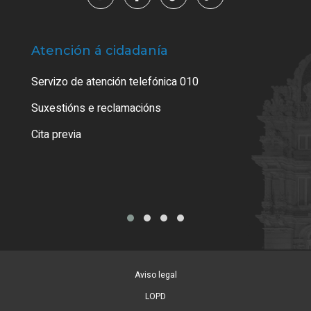
Atención á cidadanía
Trá
Servizo de atención telefónica 010
Empa
certi
Suxestións e reclamacións
Como
Cita previa
Tarx
Aviso legal
LOPD