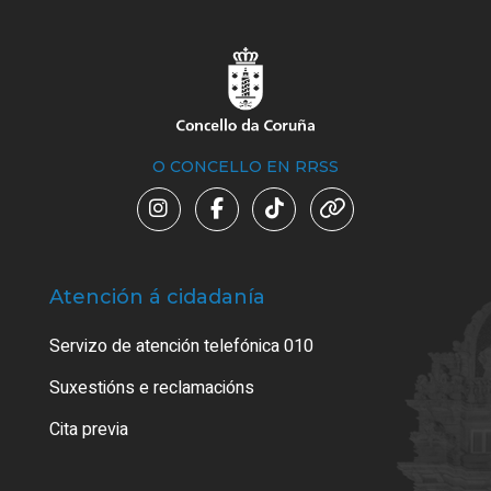
O CONCELLO EN RRSS
Atención á cidadanía
Trá
Servizo de atención telefónica 010
Empa
certi
Suxestións e reclamacións
Como
Cita previa
Tarx