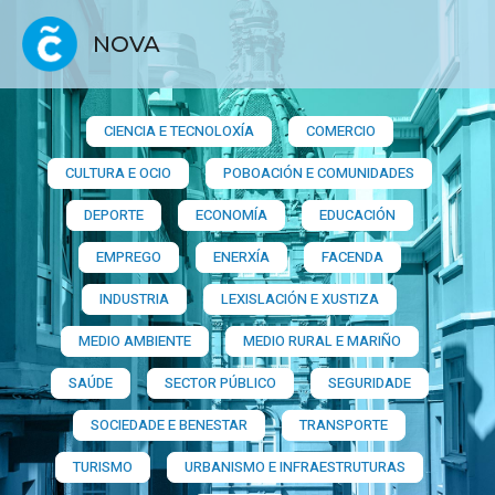
NOVA
CIENCIA E TECNOLOXÍA
COMERCIO
CULTURA E OCIO
POBOACIÓN E COMUNIDADES
DEPORTE
ECONOMÍA
EDUCACIÓN
EMPREGO
ENERXÍA
FACENDA
INDUSTRIA
LEXISLACIÓN E XUSTIZA
MEDIO AMBIENTE
MEDIO RURAL E MARIÑO
SAÚDE
SECTOR PÚBLICO
SEGURIDADE
SOCIEDADE E BENESTAR
TRANSPORTE
TURISMO
URBANISMO E INFRAESTRUTURAS