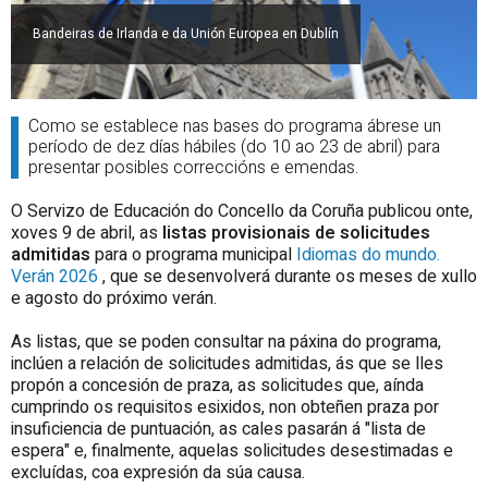
Bandeiras de Irlanda e da Unión Europea en Dublín
Como se establece nas bases do programa ábrese un
período de dez días hábiles (do 10 ao 23 de abril) para
presentar posibles correccións e emendas.
O Servizo de Educación do Concello da Coruña publicou onte,
xoves 9 de abril, as
listas provisionais de solicitudes
admitidas
para o programa municipal
Idiomas do mundo.
Verán 2026
, que se desenvolverá durante os meses de xullo
e agosto do próximo verán.
As listas, que se poden consultar na páxina do programa,
inclúen a relación de solicitudes admitidas, ás que se lles
propón a concesión de praza, as solicitudes que, aínda
cumprindo os requisitos esixidos, non obteñen praza por
insuficiencia de puntuación, as cales pasarán á "lista de
espera" e, finalmente, aquelas solicitudes desestimadas e
excluídas, coa expresión da súa causa.