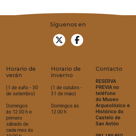
Síguenos en
Horario de
Horario de
Contacto
verán
inverno
RESERVA
PREVIA no
(1 de xuño - 30
(1 de outubro -
teléfono
de setembro)
31 de maio)
do
Museo
Arqueolóxico e
Domingos
Domingos ás
Histórico do
ás 12.00 h e
12.00 h
Castelo de
primero
San Antón
sábado de
cada mes ás
981 189 850