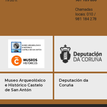
19.00 h.
Chamadas
locais: 010 /
981 184 278
Museo Arqueolóxico
Deputación da
e Histórico Castelo
Coruña
de San Antón