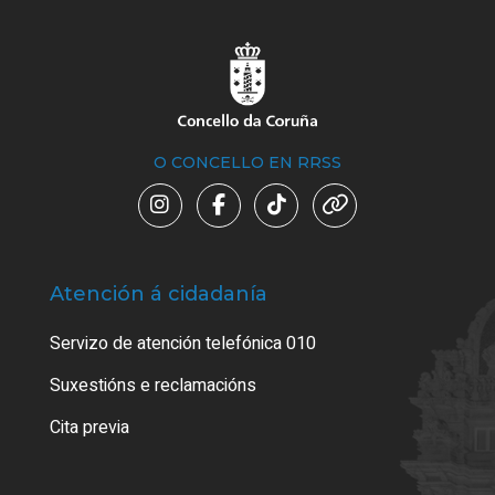
O CONCELLO EN RRSS
Atención á cidadanía
Trá
Servizo de atención telefónica 010
Empa
certi
Suxestións e reclamacións
Como
Cita previa
Tarx