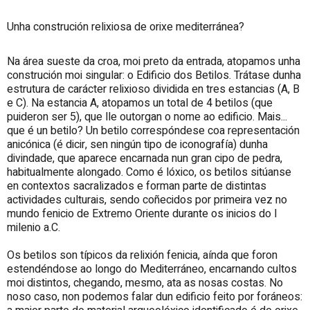
Unha construción relixiosa de orixe mediterránea?
Na área sueste da croa, moi preto da entrada, atopamos unha
construción moi singular: o Edificio dos Betilos. Trátase dunha
estrutura de carácter relixioso dividida en tres estancias (A, B
e C). Na estancia A, atopamos un total de 4 betilos (que
puideron ser 5), que lle outorgan o nome ao edificio. Mais...
que é un betilo? Un betilo correspóndese coa representación
anicónica (é dicir, sen ningún tipo de iconografía) dunha
divindade, que aparece encarnada nun gran cipo de pedra,
habitualmente alongado. Como é lóxico, os betilos sitúanse
en contextos sacralizados e forman parte de distintas
actividades culturais, sendo coñecidos por primeira vez no
mundo fenicio de Extremo Oriente durante os inicios do I
milenio a.C.
Os betilos son típicos da relixión fenicia, aínda que foron
estendéndose ao longo do Mediterráneo, encarnando cultos
moi distintos, chegando, mesmo, ata as nosas costas. No
noso caso, non podemos falar dun edificio feito por foráneos: