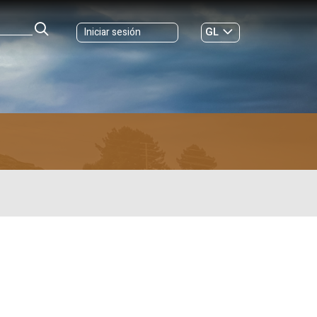
GL
Iniciar sesión
ES
|