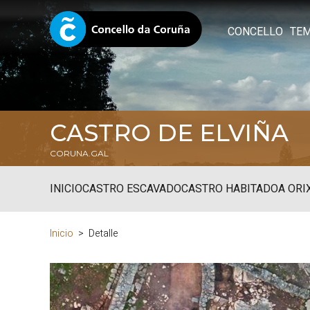
CONCELLO
TE
CASTRO DE ELVIÑA
CORUNA.GAL
INICIO
CASTRO ESCAVADO
CASTRO HABITADO
A ORI
Inicio
Detalle