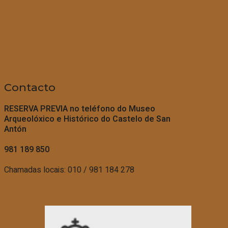
Contacto
RESERVA PREVIA no teléfono do
Museo
Arqueolóxico e Histórico do Castelo de San
Antón
981 189 850
Chamadas locais: 010 / 981 184 278