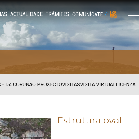
MAS
ACTUALIDADE
TRÁMITES
COMUNÍCATE
XE DA CORUÑA
O PROXECTO
VISITAS
VISITA VIRTUAL
LICENZA
Estrutura oval