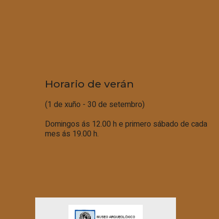
Horario de verán
(1 de xuño - 30 de setembro)
Domingos ás 12.00 h e primero sábado de cada
mes ás 19.00 h.