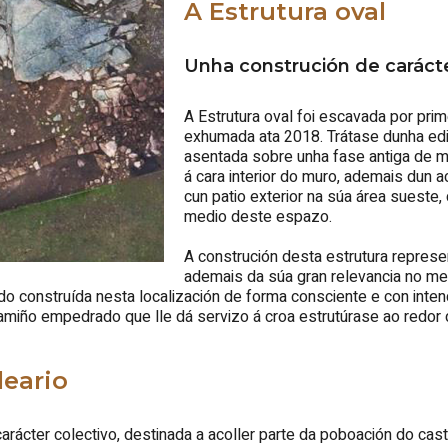
A Estrutura oval
Unha construción de carácte
A Estrutura oval foi escavada por pri
exhumada ata 2018. Trátase dunha edi
asentada sobre unha fase antiga de mu
á cara interior do muro, ademais dun
cun patio exterior na súa área sueste
medio deste espazo.
A construción desta estrutura represe
ademais da súa gran relevancia no m
do construída nesta localización de forma consciente e con inte
ño empedrado que lle dá servizo á croa estrutúrase ao redor d
leario
rácter colectivo, destinada a acoller parte da poboación do castro