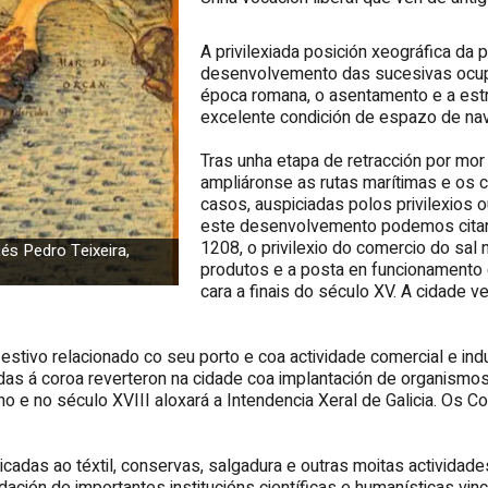
A privilexiada posición xeográfica da 
desenvolvemento das sucesivas ocupa
época romana, o asentamento e a estr
excelente condición de espazo de nav
Tras unha etapa de retracción por mo
ampliáronse as rutas marítimas e os 
casos, auspiciadas polos privilexios 
este desenvolvemento podemos citar 
1208, o privilexio do comercio do sal 
és Pedro Teixeira,
produtos e a posta en funcionamento du
cara a finais do século XV. A cidade v
tivo relacionado co seu porto e coa actividade comercial e indus
izadas á coroa reverteron na cidade coa implantación de organism
ino e no século XVIII aloxará a Intendencia Xeral de Galicia. Os 
icadas ao téxtil, conservas, salgadura e outras moitas actividad