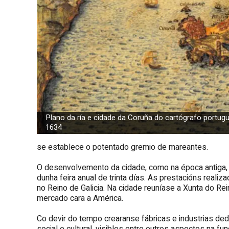
Plano da ría e cidade da Coruña do cartógrafo portugu
1634
se establece o potentado gremio de mareantes.
O desenvolvemento da cidade, como na época antiga, es
dunha feira anual de trinta días. As prestacións real
no Reino de Galicia. Na cidade reuníase a Xunta do Re
mercado cara a América.
Co devir do tempo crearanse fábricas e industrias ded