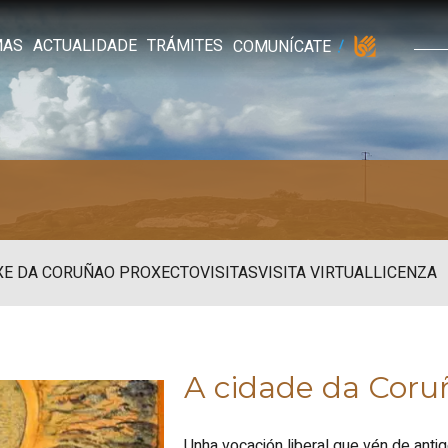
MAS
ACTUALIDADE
TRÁMITES
COMUNÍCATE
XE DA CORUÑA
O PROXECTO
VISITAS
VISITA VIRTUAL
LICENZA
A cidade da Coru
Unha vocación liberal que vén de anti