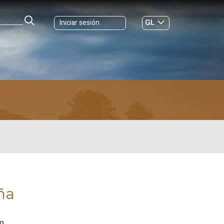
GL
Iniciar sesión
ES
|
ña
go