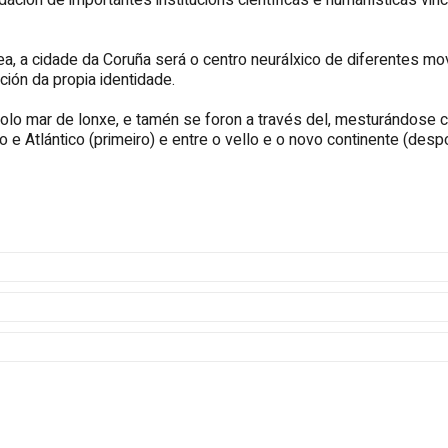
undación de importantes institucións científicas e humanísticas vi
a cidade da Coruña será o centro neurálxico de diferentes movem
ión da propia identidade.
olo mar de lonxe, e tamén se foron a través del, mesturándose 
 e Atlántico (primeiro) e entre o vello e o novo continente (despoi