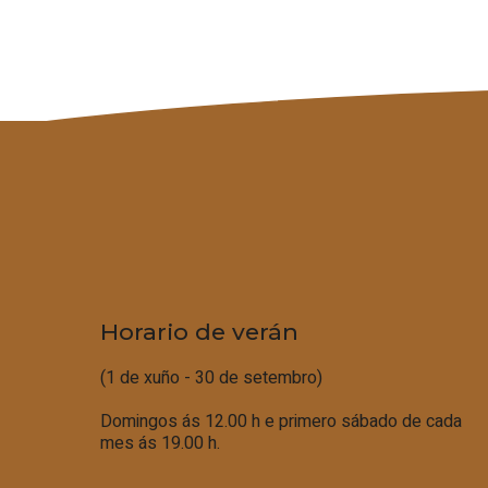
Horario de verán
(1 de xuño - 30 de setembro)
Domingos ás 12.00 h e primero sábado de cada
mes ás 19.00 h.