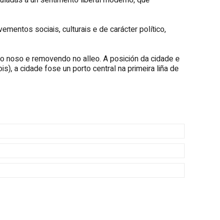
nculadas a un sentimento liberal moderno, que
entos sociais, culturais e de carácter político,
co noso e removendo no alleo. A posición da cidade e
s), a cidade fose un porto central na primeira liña de