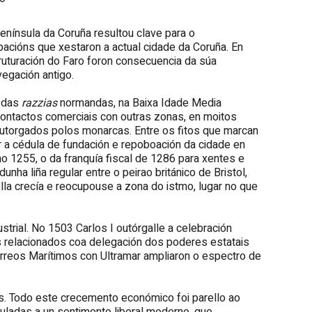
península da Coruña resultou clave para o
cións que xestaron a actual cidade da Coruña. En
uturación do Faro foron consecuencia da súa
egación antigo.
r das
razzias
normandas, na Baixa Idade Media
contactos comerciais con outras zonas, en moitos
outorgados polos monarcas. Entre os fitos que marcan
a cédula de fundación e repoboación da cidade en
no 1255, o da franquía fiscal de 1286 para xentes e
nha liña regular entre o peirao británico de Bristol,
ella crecía e reocupouse a zona do istmo, lugar no que
trial. No 1503 Carlos I outórgalle a celebración
os relacionados coa delegación dos poderes estatais
Correos Marítimos con Ultramar ampliaron o espectro de
es. Todo este crecemento económico foi parello ao