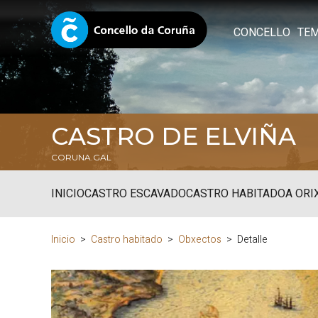
CONCELLO
TE
CASTRO DE ELVIÑA
CORUNA.GAL
INICIO
CASTRO ESCAVADO
CASTRO HABITADO
A ORI
Inicio
Castro habitado
Obxectos
Detalle