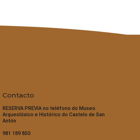
Contacto
RESERVA PREVIA no teléfono do
Museo
Arqueolóxico e Histórico do Castelo de San
Antón
981 189 850