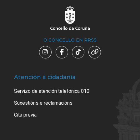
O CONCELLO EN RRSS
Atención á cidadanía
Trá
Servizo de atención telefónica 010
Empa
certi
Suxestións e reclamacións
Como
Cita previa
Tarx