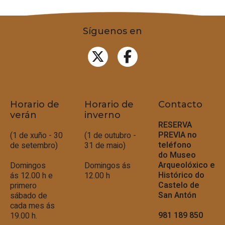
Síguenos en
Horario de
Horario de
Contacto
verán
inverno
RESERVA
PREVIA no
(1 de xuño - 30
(1 de outubro -
teléfono
de setembro)
31 de maio)
do
Museo
Arqueolóxico e
Domingos
Domingos ás
Histórico do
ás 12.00 h e
12.00 h
Castelo de
primero
San Antón
sábado de
cada mes ás
981 189 850
19.00 h.