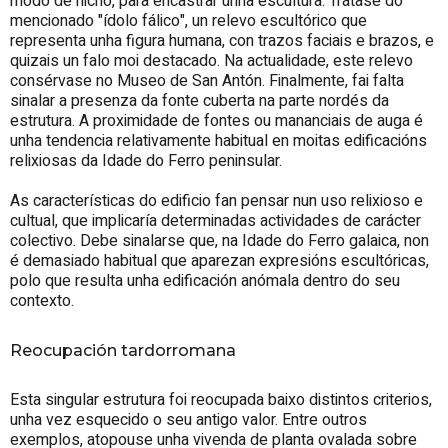
modo de nicho, para encastrar unha escultura. Trátase do
mencionado "ídolo fálico", un relevo escultórico que
representa unha figura humana, con trazos faciais e brazos, e
quizais un falo moi destacado. Na actualidade, este relevo
consérvase no Museo de San Antón. Finalmente, fai falta
sinalar a presenza da fonte cuberta na parte nordés da
estrutura. A proximidade de fontes ou mananciais de auga é
unha tendencia relativamente habitual en moitas edificacións
relixiosas da Idade do Ferro peninsular.
As características do edificio fan pensar nun uso relixioso e
cultual, que implicaría determinadas actividades de carácter
colectivo. Debe sinalarse que, na Idade do Ferro galaica, non
é demasiado habitual que aparezan expresións escultóricas,
polo que resulta unha edificación anómala dentro do seu
contexto.
Reocupación tardorromana
Esta singular estrutura foi reocupada baixo distintos criterios,
unha vez esquecido o seu antigo valor. Entre outros
exemplos, atopouse unha vivenda de planta ovalada sobre