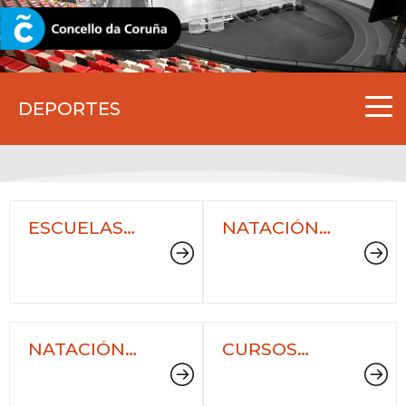
CORUNA.GAL
DEPORTES
ESCUELAS
NATACIÓN
DEPORTIVAS
ESCOLAR -
MUNICIPALES
OUTUBRO A
MAIO
NATACIÓN
CURSOS
PRENATAL
MUNICIPALES
DE GOLF