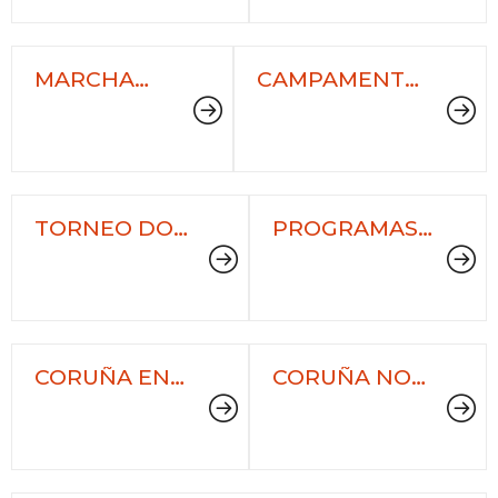
MARCHA
CAMPAMENTOS
NORDICA -
DEPORTIVOS
SEMANA
MUNICIPAIS
EUROPEA
DA
MOBILIDADE
TORNEO DO
PROGRAMAS
EIXO -
DEPORTIVOS -
HÓCKEY
DEPUTACIÓN
DA CORUÑA
CORUÑA EN
CORUÑA NO
FORMA
MAR