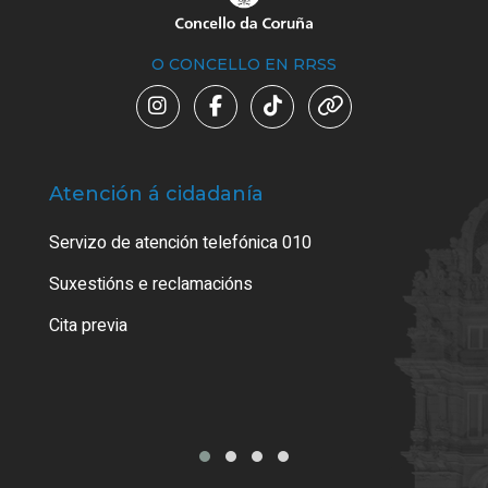
O CONCELLO EN RRSS
Atención á cidadanía
Trá
Servizo de atención telefónica 010
Empa
certi
Suxestións e reclamacións
Como
Cita previa
Tarx