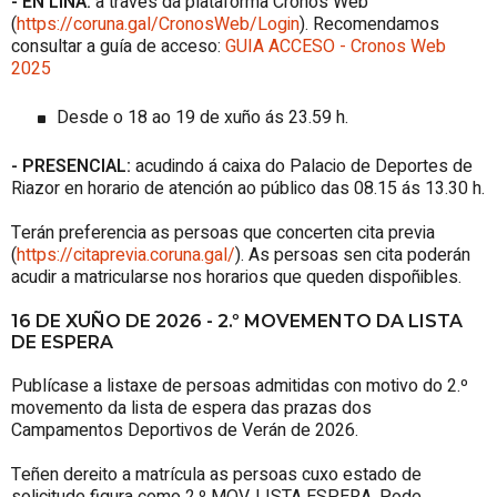
- EN LIÑA:
a través da plataforma Cronos Web
(
https://coruna.gal/CronosWeb/Login
). Recomendamos
consultar a guía de acceso:
GUIA ACCESO - Cronos Web
2025
Desde o 18 ao 19 de xuño ás 23.59 h.
- PRESENCIAL:
acudindo á caixa do Palacio de Deportes de
Riazor en horario de atención ao público das 08.15 ás 13.30 h.
Terán preferencia as persoas que concerten cita previa
(
https://citaprevia.coruna.gal/
). As persoas sen cita poderán
acudir a matricularse nos horarios que queden dispoñibles.
16 DE XUÑO DE 2026 - 2.º MOVEMENTO DA LISTA
DE ESPERA
Publícase a listaxe de persoas admitidas con motivo do 2.º
movemento da lista de espera das prazas dos
Campamentos Deportivos de Verán de 2026.
Teñen dereito a matrícula as persoas cuxo estado de
solicitude figura como 2.º MOV. LISTA ESPERA. Pode