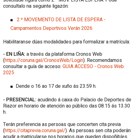
consultalo na seguinte ligazón:
2.º MOVEMENTO DE LISTA DE ESPERA -
Campamentos Deportivos Verán 2026
Habilitaranse dúas modalidades para formalizar a matrícula:
- EN LIÑA:
a través da plataforma Cronos Web
(
https://coruna.gal/CronosWeb/Login
). Recomendamos
consultar a guía de acceso:
GUIA ACCESO - Cronos Web
2025
Dende o 16 ao 17 de xuño ás 23.59 h.
- PRESENCIAL:
acudindo á caixa do Palacio de Deportes de
Riazor en horario de atención ao público das 08.15 ás 13.30
h.
Terán preferencia as persoas que concerten cita previa
(
https://citaprevia.coruna.gal/
). As persoas sen cita poderán
acudir a matricularse nos horarios que queden dispoñibles.