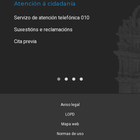
Atención á cidadanía
Trá
Servizo de atención telefónica 010
Empa
certi
Suxestións e reclamacións
Como
Cita previa
Tarx
Aviso legal
LOPD
Mapa web
Normas de uso