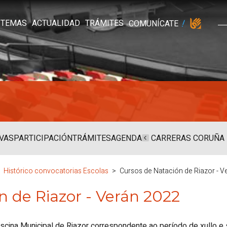
TEMAS
ACTUALIDAD
TRÁMITES
COMUNÍCATE
VAS
PARTICIPACIÓN
TRÁMITES
AGENDA
CARRERAS CORUÑA
Histórico convocatorias Escolas
Cursos de Natación de Riazor - V
n de Riazor - Verán 2022
iscina Municipal de Riazor correspondente ao período de xullo 