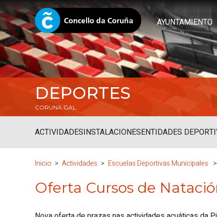
AYUNTAMIENTO
DEPORTES
CORUNA.GAL
ACTIVIDADES
INSTALACIONES
ENTIDADES DEPORTI
Inicio
Actividades
Escuelas Deportivas Municipales
Oferta Cursos de Natació
Nova oferta de prazas nas actividades acuáticas da P