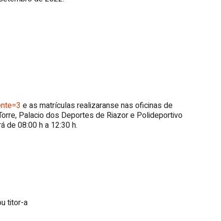
iente=3
e as matrículas realizaranse nas oficinas de
orre, Palacio dos Deportes de Riazor e Polideportivo
á de 08:00 h a 12:30 h.
u titor-a