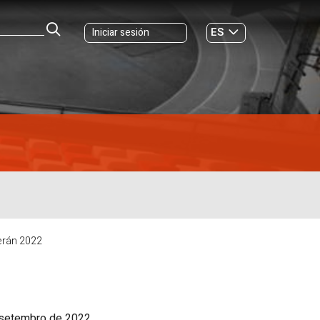
ES
Iniciar sesión
GL
erán 2022
e setembro de 2022.