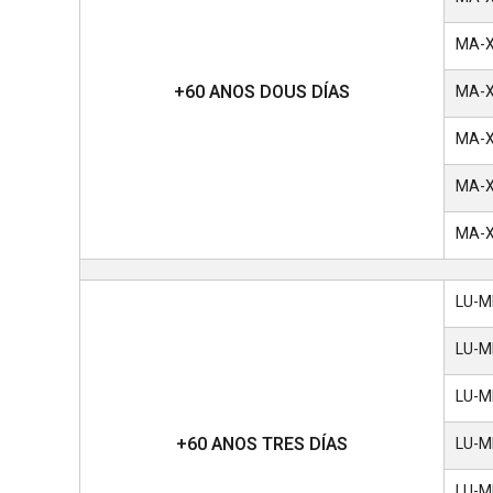
MA-XO
+
60 ANOS DOUS DÍAS
MA-X
MA-X
MA-XO
MA-X
LU-ME
LU-M
LU-ME
+
60 ANOS TRES DÍAS
LU-M
LU-ME