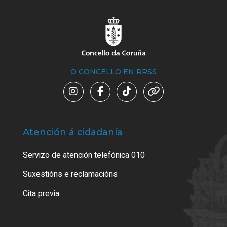
O CONCELLO EN RRSS
Atención á cidadanía
Trá
Servizo de atención telefónica 010
Empa
certi
Suxestións e reclamacións
Como
Cita previa
Tarx