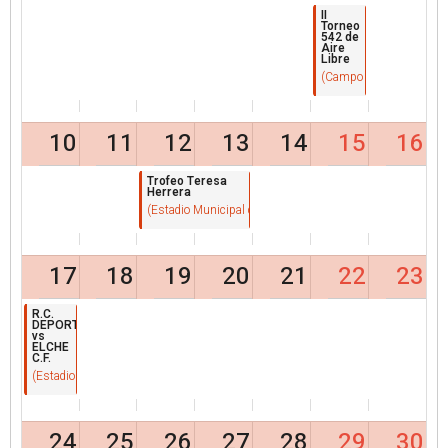
II
Torneo
542 de
Aire
Libre
(Campo Municipal de Fút
10
11
12
13
14
15
16
Trofeo Teresa
Herrera
(Estadio Municipal de Riazor)
17
18
19
20
21
22
23
R.C.
DEPORTIVO
vs
ELCHE
C.F.
(Estadio Municipal de Riazor)
24
25
26
27
28
29
30