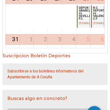
DÉPOR
R.C.
ABANCA
DEPORTIVO
vs
vs
SEVILLA
VALENCIA
F.C.
C.F.
(Estadio Municipal de Ri
(Estadio Muni
31
1
2
3
4
5
6
Suscripcion Boletin Deportes
Subscribirse a los boletines informativos del
Ayuntamiento de A Coruña
Buscas algo en concreto?