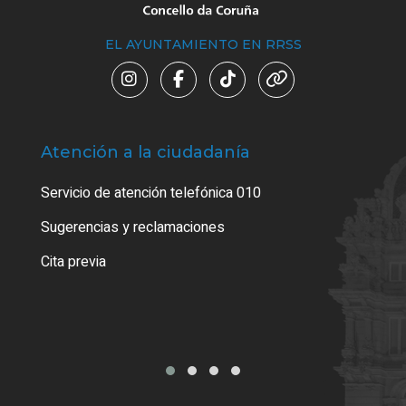
EL AYUNTAMIENTO EN RRSS
Atención a la ciudadanía
Trá
Servicio de atención telefónica 010
Empa
o cer
Sugerencias y reclamaciones
Como
Cita previa
Tarj