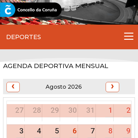
CORUNA.GAL
DEPORTES
AGENDA DEPORTIVA MENSUAL
Agosto 2026
27
28
29
30
31
1
2
3
4
5
6
7
8
9