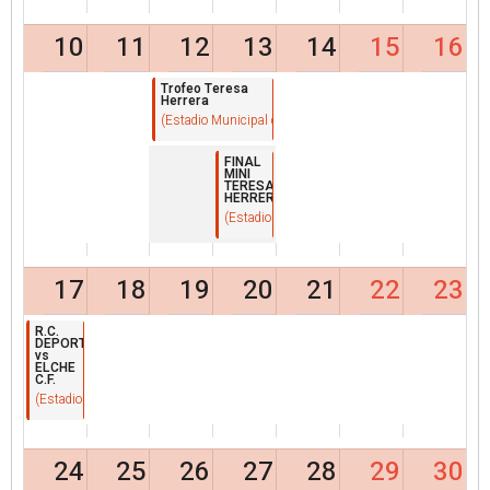
10
11
12
13
14
15
16
Trofeo Teresa
Herrera
(Estadio Municipal de Riazor)
FINAL
MINI
TERESA
HERRERA
(Estadio Municipal de Riazor)
17
18
19
20
21
22
23
R.C.
DEPORTIVO
vs
ELCHE
C.F.
(Estadio Municipal de Riazor)
24
25
26
27
28
29
30