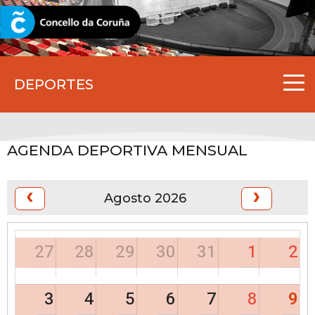
CORUNA.GAL
DEPORTES
AGENDA DEPORTIVA MENSUAL
Agosto 2026
27
28
29
30
31
1
2
3
4
5
6
7
8
9