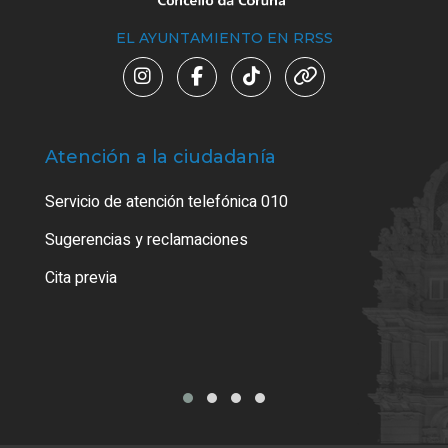
EL AYUNTAMIENTO EN RRSS
Atención a la ciudadanía
Trá
Servicio de atención telefónica 010
Empa
o cer
Sugerencias y reclamaciones
Como
Cita previa
Tarj