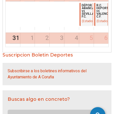
DÉPOR
R.C.
ABANCA
DEPORTIVO
vs
vs
SEVILLA
VALENCIA
F.C.
C.F.
(Estadio Municipal de Ri
(Estadio Muni
31
1
2
3
4
5
6
Suscripcion Boletin Deportes
Subscribirse a los boletines informativos del
Ayuntamiento de A Coruña
Buscas algo en concreto?