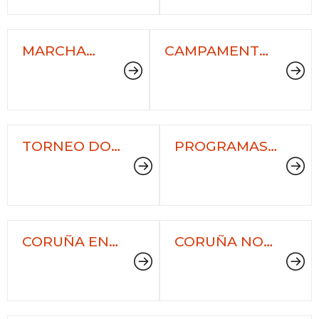
MARCHA
CAMPAMENTOS
NORDICA -
DEPORTIVOS
SEMANA
MUNICIPAIS
EUROPEA
DA
MOBILIDADE
TORNEO DO
PROGRAMAS
EIXO -
DEPORTIVOS -
HÓCKEY
DEPUTACIÓN
DA CORUÑA
CORUÑA EN
CORUÑA NO
FORMA
MAR