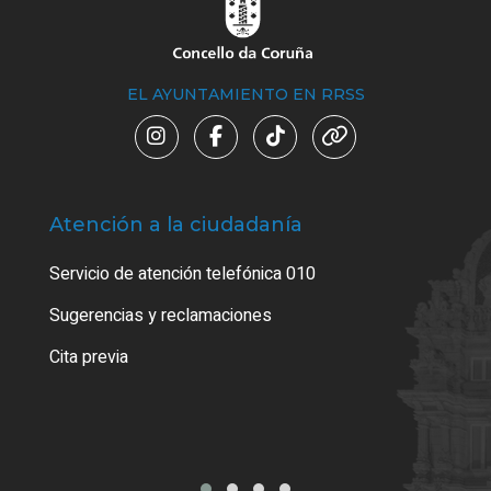
EL AYUNTAMIENTO EN RRSS
Atención a la ciudadanía
Trá
Servicio de atención telefónica 010
Empa
o cer
Sugerencias y reclamaciones
Como
Cita previa
Tarj