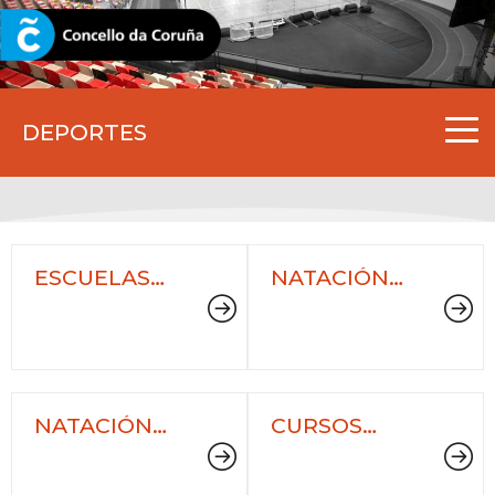
CORUNA.GAL
DEPORTES
ESCUELAS
NATACIÓN
DEPORTIVAS
ESCOLAR -
MUNICIPALES
OUTUBRO A
MAIO
NATACIÓN
CURSOS
PRENATAL
MUNICIPALES
DE GOLF