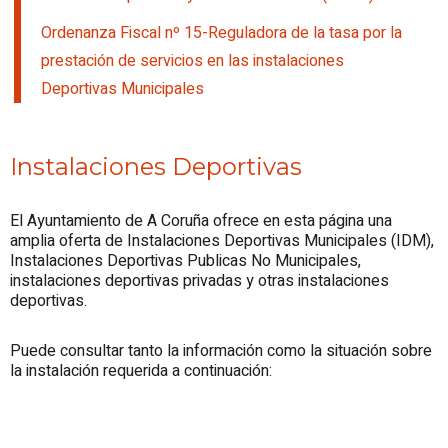
Ordenanza Fiscal nº 15-Reguladora de la tasa por la
prestación de servicios en las instalaciones
Deportivas Municipales
Instalaciones Deportivas
El Ayuntamiento de A Coruña ofrece en esta página una
amplia oferta de Instalaciones Deportivas Municipales (IDM),
Instalaciones Deportivas Publicas No Municipales,
instalaciones deportivas privadas y otras instalaciones
deportivas.
Puede consultar tanto la información como la situación sobre
la instalación requerida a continuación: