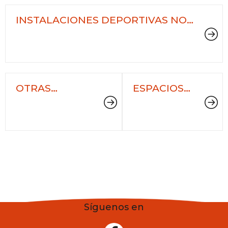
INSTALACIONES DEPORTIVAS NO
MUNICIPALES
OTRAS
ESPACIOS
INSTALACIONES
URBANOS
DEPORTIVAS
Síguenos en