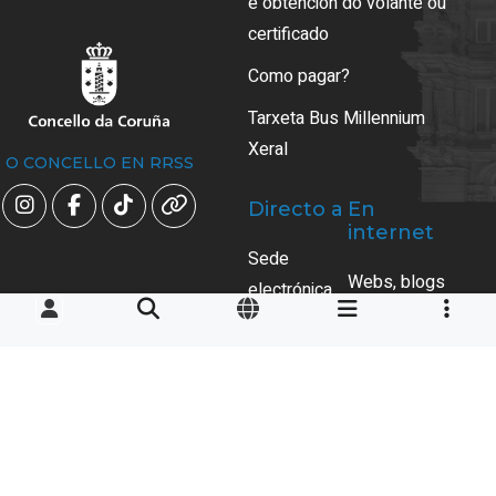
e obtención do volante ou
certificado
Como pagar?
Tarxeta Bus Millennium
Xeral
O CONCELLO EN RRSS
Directo a
En
internet
Sede
Webs, blogs
electrónica
e redes
municipal
sociais
Perfil do
Perfís
contratante
sociais
Axenda de
Aplicacións
Lecer
para