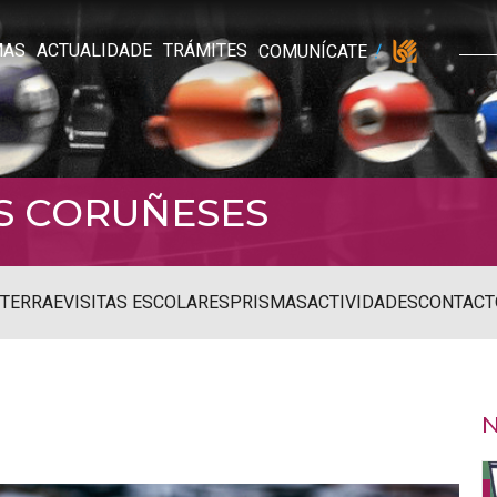
MAS
ACTUALIDADE
TRÁMITES
COMUNÍCATE
S CORUÑESES
STERRAE
VISITAS ESCOLARES
PRISMAS
ACTIVIDADES
CONTACT
N