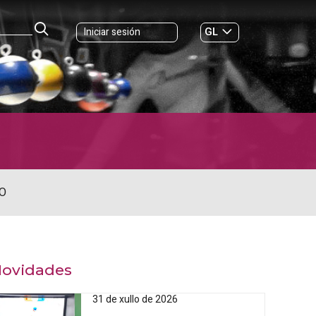
GL
Iniciar sesión
ES
|
O
ovidades
31 de xullo de 2026