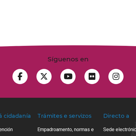
Síguenos en
á cidadanía
Trámites e servizos
Directo a
ención
Empadroamento, normas e
Sede electrónic