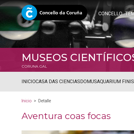
CONCELLO
TE
MUSEOS CIENTÍFICO
CORUNA.GAL
INICIO
CASA DAS CIENCIAS
DOMUS
AQUARIUM FINI
Inicio
Detalle
Aventura coas focas