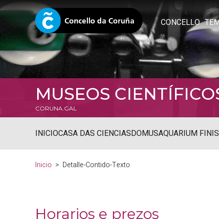
CONCELLO
TE
MUSEOS CIENTÍFICO
CORUNA.GAL
INICIO
CASA DAS CIENCIAS
DOMUS
AQUARIUM FINI
Inicio
Detalle-Contido-Texto
Horarios e prezos