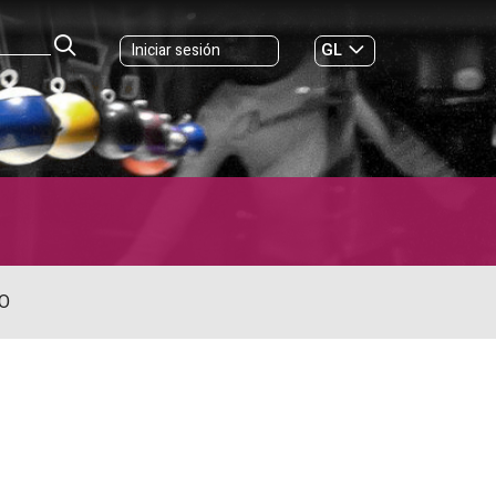
GL
Iniciar sesión
ES
|
O