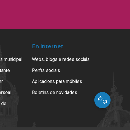
En internet
a municipal
Webs, blogs e redes sociais
atante
Perfís sociais
er
Aplicacións para móbiles
ersoal
Boletíns de novidades
o de