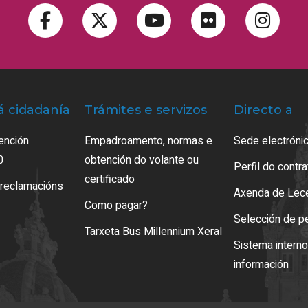
á cidadanía
Trámites e servizos
Directo a
ención
Empadroamento, normas e
Sede electrónic
0
obtención do volante ou
Perfil do contr
certificado
 reclamacións
Axenda de Lec
Como pagar?
Selección de p
Tarxeta Bus Millennium Xeral
Sistema intern
información