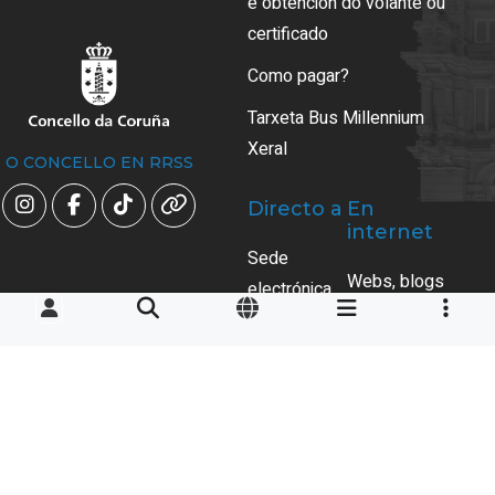
e obtención do volante ou
certificado
Como pagar?
Tarxeta Bus Millennium
Xeral
O CONCELLO EN RRSS
Directo a
En
internet
Sede
Webs, blogs
electrónica
e redes
municipal
sociais
Perfil do
Perfís
contratante
sociais
Axenda de
Aplicacións
Lecer
para