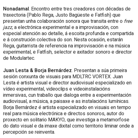
Nonadamal
. Encontro entre tres creadores con décadas de
traxectoria (Pablo
Rega
,
Justo
Bagüeste e Fatfish) que
presentan unha colaboración sonora que transita entre o
free
jazz
, a electrónica experimental e a improvisación, con
especial atención ao detalle, á escoita profunda e compartida
e á construción colectiva do son. Nesta ocasión, estarán
Rega
, guitarrista de referencia na improvisación e na música
experimental, e Fatfish, selector e axitador sonoro e director
de Modulartec.
Juan Lesta & Borja Bernárdez
. Presentan a súa primeira
sesión conxunta de visuais para MDLTRC VORTEX. Juan
Lesta é artista visual e director audiovisual especializado en
vídeo experimental, videoclips e videoinstalacións
inmersivas, cun traballo que dialoga entre a experimentación
audiovisual, a música, a paisaxe e as instalacións lumínicas.
Borja Bernárdez é artista especializado en visuais en tempo
real para música electrónica e directos sonoros, autor do
proxecto en solitario MAKYO, que investiga a metamorfose
do dato visual e da imaxe dixital como territorio liminar onde a
percepción se reinventa.