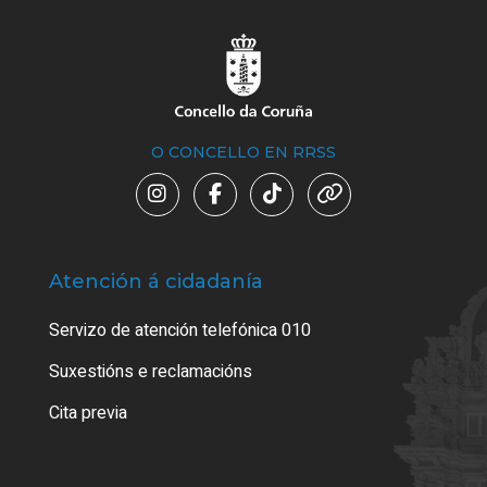
O CONCELLO EN RRSS
Atención á cidadanía
Trá
Servizo de atención telefónica 010
Empa
certi
Suxestións e reclamacións
Como
Cita previa
Tarx