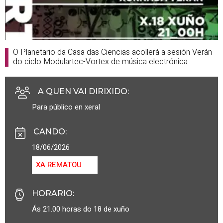
O Planetario da Casa das Ciencias acollerá a sesión Verán
do ciclo Modulartec-Vortex de música electrónica
A QUEN VAI DIRIXIDO
:
Para público en xeral
CANDO
:
18/06/2026
XA REMATOU
HORARIO
:
Ás 21.00 horas do 18 de xuño