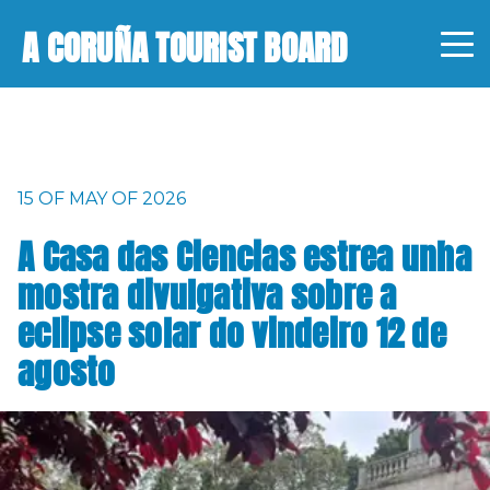
A CORUÑA TOURIST BOARD
15 OF MAY OF 2026
A Casa das Ciencias estrea unha
mostra divulgativa sobre a
eclipse solar do vindeiro 12 de
agosto