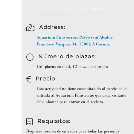
6, 7, 13, 14, 20, 21, 27 y 28 de junio
Address:
Aquarium Finisterrae
.
Paseo (en) Alcalde
Francisco Vázquez 34.
15002
A Coruña
Número de plazas
:
156 plazas en total, 12 plazas por sesión
Precio
:
Esta actividad no tiene coste añadido al precio de la
entrada al Aquarium Finisterrae que cada visitante
deba abonar para entrar en el recinto.
Requisitos
:
Requiere reserva de entradas para todas las personas