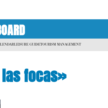
BOARD
ALENDAR
LEISURE GUIDE
TOURISM MANAGEMENT
 las focas»