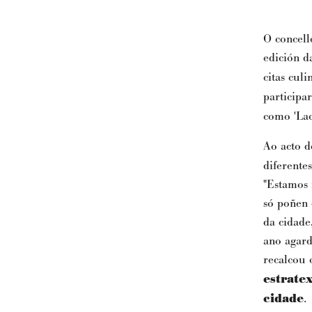
O concell
edición da
citas cul
participa
como 'Lac
Ao acto d
diferente
"Estamos 
só poñen 
da cidade
ano agard
recalcou 
estrate
cidade
.