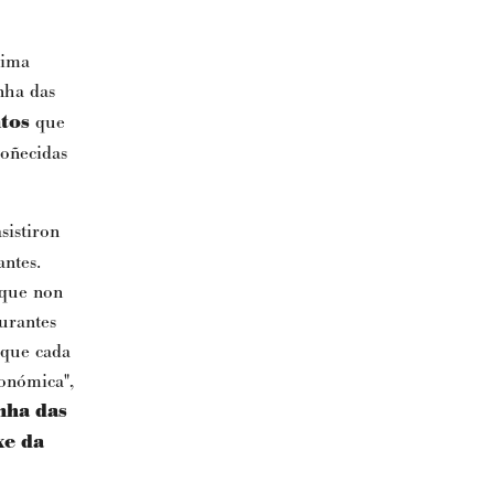
cima
unha das
tos
que
oñecidas
asistiron
antes.
 que non
urantes
 que cada
ronómica",
nha das
xe da