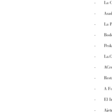
- La Cu
- Asado
- La Pér
- Bodeg
- Pesk
- La.Co
- ACru
- Resta
- A Fue
- El In
- Ajetr