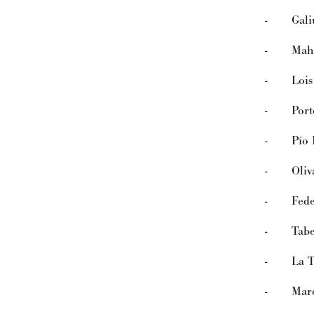
- Gali
- Mahar
- Lois
- Porte
- Pío P
- Oliv
- Federi
- Taber
- La Ta
- Marea