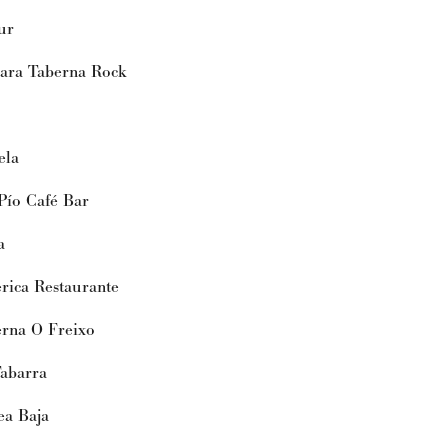
ur
a Taberna Rock
la
ío Café Bar
a
ca Restaurante
na O Freixo
barra
 Baja