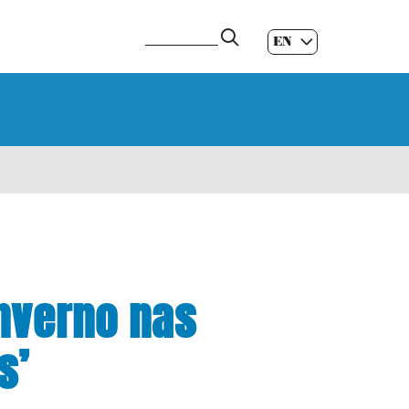
EN
ES
|
GL
|
inverno nas
s’