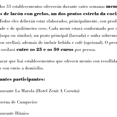
os 33 establecementos ofrecerán durante catro semanas
men
s de lacón con grelos, un dos pratos estrela da coc
 Todos eles deberán estar elaborados, principalmente, con prod
ade e de quilómetro cero. Cada menú estará conformado por 
(sopa ou similar), un prato principal (lacoada) e unha sobreme
/ou orellas), ademais de incluír bebida e café (opcional). O pre
 oscilará
entre os 25 e os 50 euros
por persoa.
acar que hai establecementos que ofrecen menús con recollida
con envío a domicilio.
antes participantes:
rante La Marola (Hotel Zenit A Coruña)
erna de Cunqueiro
urante Hünico