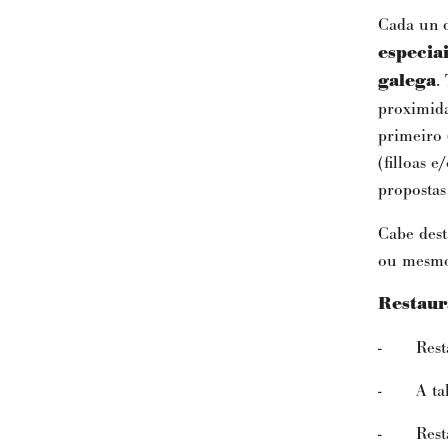
Cada un d
especiai
galega
.
proximid
primeiro 
(filloas e
propostas
Cabe dest
ou mesmo 
Restaur
- Restau
- A tab
- Resta