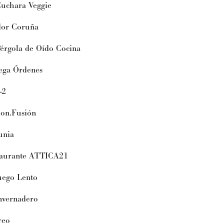
chara Veggie
r Coruña
gola de Oído Cocina
a Órdenes
-2
n.Fusión
nia
urante ATTICA21
go Lento
vernadero
eo