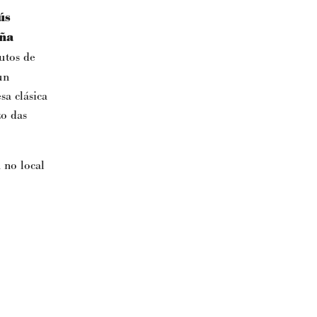
ús
iña
utos de
un
sa clásica
zo das
 no local