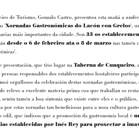
eiro de Turismo, Gonzalo Castro, presentou esta mañá a undé
s '
Xornadas Gastronómicas do Lacón con Grelos
', 
inarias máis importantes da cidade. Son
33 os establecemen
rán
desde o 6 de febreiro ata o 8 de marzo
nas tamén c
ónicas'.
e presentación, que tivo lugar na
Taberna de Cunqueiro
, 
s persoas responsables dos establecementos hostaleiros particip
moi orgullosos da celebración destas xornadas gastronómicas,
de relevo a excelente materia prima coa que traballan os resta
, senón tamén a boa sintonía que existe entre eles e o público,
a por estas xornadas tan beneficiosas para a nosa cultura gast
o edil, que indicou que a promoción da gastronomía local é
u
xias establecidas por Inés Rey para proxectar a ima