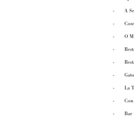
- A Sell
- Cosec
- O Muí
- Restau
- Resta
- Gatop
- La T
- Con D
- Bar 