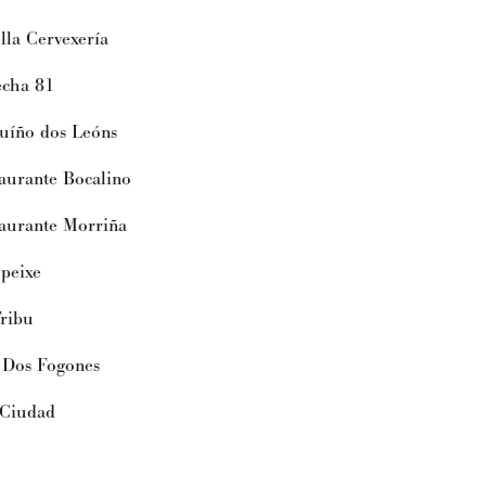
a Cervexería
ha 81
ño dos Leóns
rante Bocalino
urante Morriña
eixe
ribu
os Fogones
Ciudad