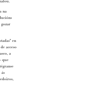
nalou.
a na
ducións
 gozar
tadas" en
 de acceso
asco, a
e- que
tégranse
 ás
edoiros,