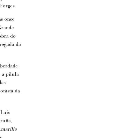
Forges.
as once
Grande
obra do
chegada da
iberdade
 a pílula
das
onista da
 Luis
oruña,
marillo
s.