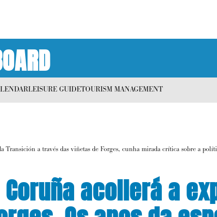
BOARD
ALENDAR
LEISURE GUIDE
TOURISM MANAGEMENT
Transición a través das viñetas de Forges, cunha mirada crítica sobre a políti
 Coruña acollerá a ex
orges. Os anos da esp