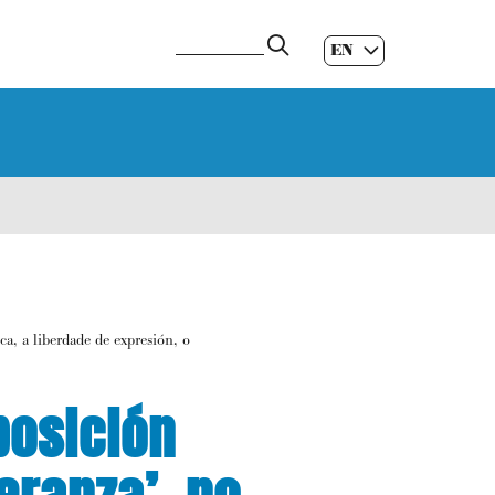
EN
ES
|
GL
|
ca, a liberdade de expresión, o
posición
eranza’, no