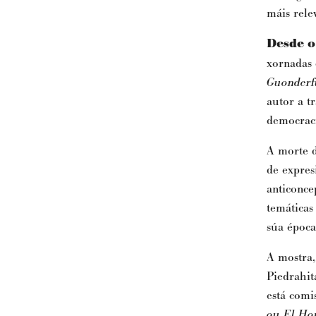
máis rele
Desde o
xornadas 
Guonderfu
autor a t
democrac
A morte d
de expres
anticoncep
temáticas
súa époc
A mostra,
Piedrahit
está comi
ou El Ho