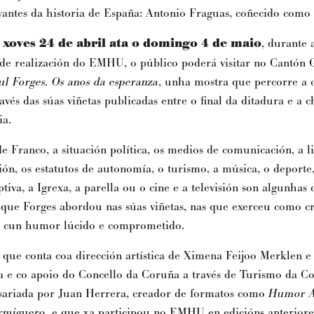
vantes da historia de España: Antonio Fraguas, coñecido como 
 xoves 24 de abril ata o domingo 4 de maio
, durante 
de realización do EMHU, o público poderá visitar no Cantón 
l Forges. Os anos da esperanza
, unha mostra que percorre a 
ravés das súas viñetas publicadas entre o final da ditadura e a 
ia.
e Franco, a situación política, os medios de comunicación, a l
ión, os estatutos de autonomía, o turismo, a música, o deporte,
tiva, a Igrexa, a parella ou o cine e a televisión son algunhas 
 que Forges abordou nas súas viñetas, nas que exerceu como cr
a cun humor lúcido e comprometido.
 que conta coa dirección artística de Ximena Feijoo Merklen e
a e co apoio do Concello da Coruña a través de Turismo da C
sariada por Juan Herrera, creador de formatos como
Humor A
rmiguero
, e que xa participou no EMHU en edicións anteriore