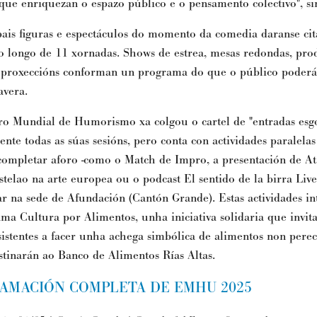
 que enriquezan o espazo público e o pensamento colectivo", si
pais figuras e espectáculos do momento da comedia daranse cit
 longo de 11 xornadas. Shows de estrea, mesas redondas, pro
 proxeccións conforman un programa do que o público poderá
avera.
o Mundial de Humorismo xa colgou o cartel de "entradas esgo
ente todas as súas sesións, pero conta con actividades paralelas
 completar aforo -como o Match de Impro, a presentación de At
stelao na arte europea ou o podcast El sentido de la birra Liv
ar na sede de Afundación (Cantón Grande). Estas actividades in
ma Cultura por Alimentos, unha iniciativa solidaria que invita
sistentes a facer unha achega simbólica de alimentos non perec
stinarán ao Banco de Alimentos Rías Altas.
AMACIÓN COMPLETA DE EMHU 2025