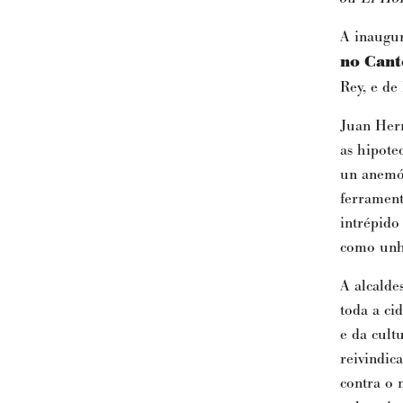
A inaugur
no Cant
Rey, e de
Juan Herr
as hipote
un anemóm
ferrament
intrépido
como unha
A alcalde
toda a ci
e da cult
reivindic
contra o 