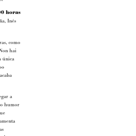
00 horas
ña, Inés
uras, como
 Non hai
a única
oo
tacaba
egar a
 do humor
que
ramenta
as