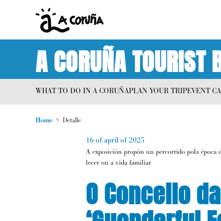
A CORUÑA TOURIST 
WHAT TO DO IN A CORUÑA
PLAN YOUR TRIP
EVENT C
Home
Detalle
16 of april of 2025
A exposición propón un percorrido pola época da 
lecer ou a vida familiar
O Concello da
‘Guonderful F