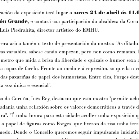
ación da exposición terá lugar o
xoves 24 de abril ás 11.
ón Grande
, e contará coa participación da alcaldesa da Coru
 Luis Piedrahita, director artístico do EMHU.
era asina tamén o texto de presentación da mostra: "As ditad
cas variables, sábese cando empezan, pero non como rematan.
etro que mida a brisa da liberdade e quizais o humor sexa 
a capaz de facelo. Fronte ao medo e á represión, só queda o v
 das paxariñas de papel dos humoristas. Entre eles, Forges des
 voz única e esencial".
sa da Coruña, Inés Rey, destacou que esta mostra "permite ach
dadanía unha reflexión sobre os valores democráticos a través
ura". "É unha honra para esta cidade acoller unha exposición 
a o papel de figuras como Forges, que fixeron da risa unha fer
medo. Dende o Concello queremos seguir impulsando iniciativ