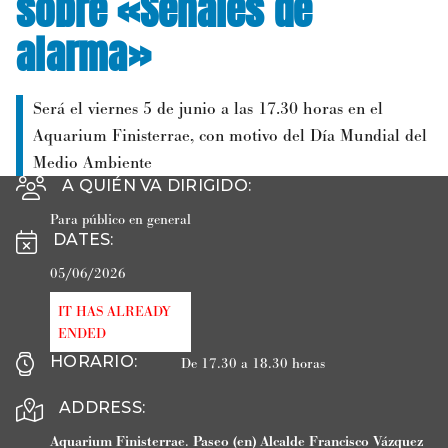
sobre «Señales de
alarma»
Será el viernes 5 de junio a las 17.30 horas en el
Aquarium Finisterrae, con motivo del Día Mundial del
Medio Ambiente
A QUIÉN VA DIRIGIDO
:
Para público en general
DATES
:
05/06/2026
IT HAS ALREADY
ENDED
HORARIO
:
De 17.30 a 18.30 horas
ADDRESS:
Aquarium Finisterrae
.
Paseo (en) Alcalde Francisco Vázquez