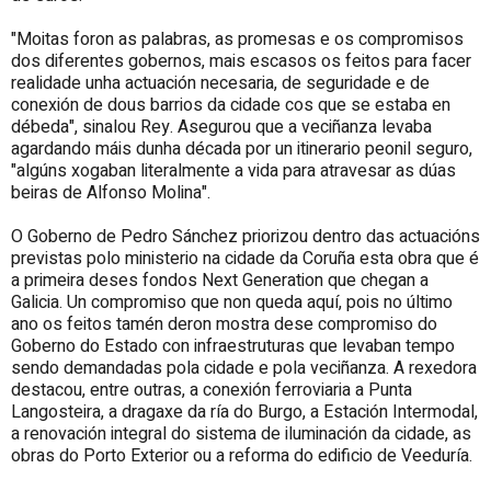
"Moitas foron as palabras, as promesas e os compromisos
dos diferentes gobernos, mais escasos os feitos para facer
realidade unha actuación necesaria, de seguridade e de
conexión de dous barrios da cidade cos que se estaba en
débeda", sinalou Rey. Asegurou que a veciñanza levaba
agardando máis dunha década por un itinerario peonil seguro,
"algúns xogaban literalmente a vida para atravesar as dúas
beiras de Alfonso Molina".
O Goberno de Pedro Sánchez priorizou dentro das actuacións
previstas polo ministerio na cidade da Coruña esta obra que é
a primeira deses fondos Next Generation que chegan a
Galicia. Un compromiso que non queda aquí, pois no último
ano os feitos tamén deron mostra dese compromiso do
Goberno do Estado con infraestruturas que levaban tempo
sendo demandadas pola cidade e pola veciñanza. A rexedora
destacou, entre outras, a conexión ferroviaria a Punta
Langosteira, a dragaxe da ría do Burgo, a Estación Intermodal,
a renovación integral do sistema de iluminación da cidade, as
obras do Porto Exterior ou a reforma do edificio de Veeduría.