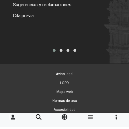
o cer
Sugerencias y reclamaciones
Como
Cita previa
Tarj
Aviso legal
LOPD
Mapa web
Normas de uso
Accesibilidad
Gestion de Cookies