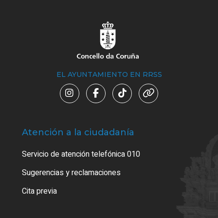
EL AYUNTAMIENTO EN RRSS
Atención a la ciudadanía
Trá
Servicio de atención telefónica 010
Empa
o cer
Sugerencias y reclamaciones
Como
Cita previa
Tarj