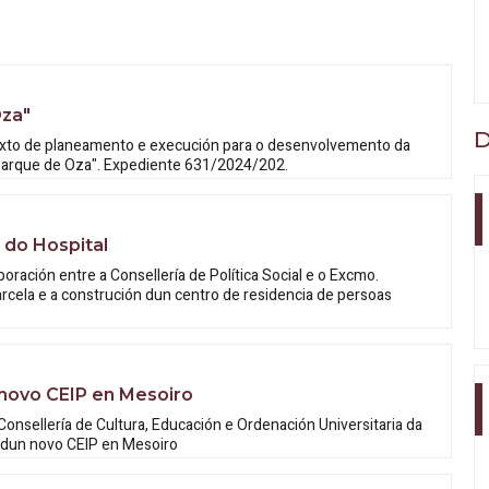
Oza"
D
 mixto de planeamento e execución para o desenvolvemento da
arque de Oza". Expediente 631/2024/202.
 do Hospital
ración entre a Consellería de Política Social e o Excmo.
arcela e a construción dun centro de residencia de persoas
novo CEIP en Mesoiro
onsellería de Cultura, Educación e Ordenación Universitaria da
n dun novo CEIP en Mesoiro