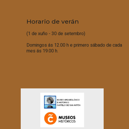
Horario de verán
(1 de xuño - 30 de setembro)
Domingos ás 12.00 h e primero sábado de cada
mes ás 19.00 h.