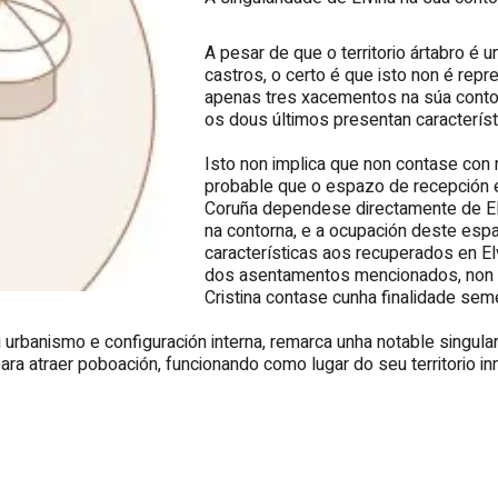
A pesar de que o territorio ártabro é
castros, o certo é que isto non é rep
apenas tres xacementos na súa contorn
os dous últimos presentan característ
Isto non implica que non contase con r
probable que o espazo de recepción e
Coruña dependese directamente de Elv
na contorna, e a ocupación deste esp
características aos recuperados en E
dos asentamentos mencionados, non se
Cristina contase cunha finalidade seme
eu urbanismo e configuración interna, remarca unha notable sing
a atraer poboación, funcionando como lugar do seu territorio in