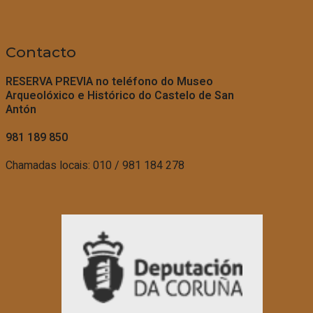
Contacto
RESERVA PREVIA no teléfono do
Museo
Arqueolóxico e Histórico do Castelo de San
Antón
981 189 850
Chamadas locais: 010 / 981 184 278