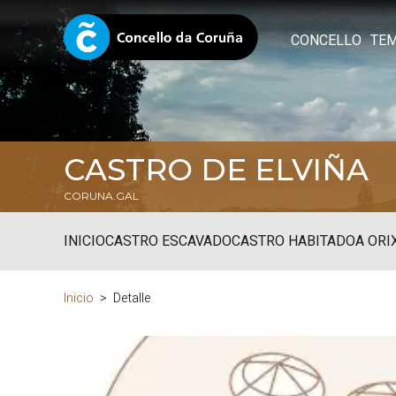
CONCELLO
TE
CASTRO DE ELVIÑA
CORUNA.GAL
INICIO
CASTRO ESCAVADO
CASTRO HABITADO
A ORI
Inicio
Detalle