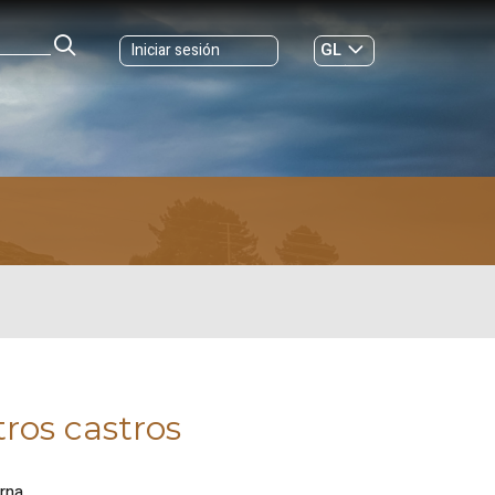
GL
Iniciar sesión
ES
|
tros castros
orna