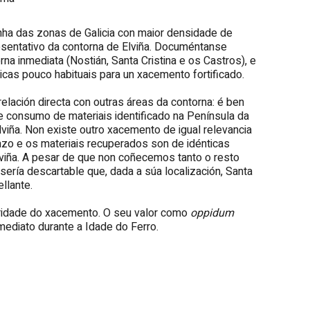
 unha das zonas de Galicia con maior densidade de
resentativo da contorna de Elviña. Documéntanse
a inmediata (Nostián, Santa Cristina e os Castros), e
icas pouco habituais para un xacemento fortificado.
elación directa con outras áreas da contorna: é ben
 consumo de materiais identificado na Península da
iña. Non existe outro xacemento de igual relevancia
azo e os materiais recuperados son de idénticas
lviña. A pesar de que non coñecemos tanto o resto
ría descartable que, dada a súa localización, Santa
llante.
ularidade do xacemento. O seu valor como
oppidum
mediato durante a Idade do Ferro.