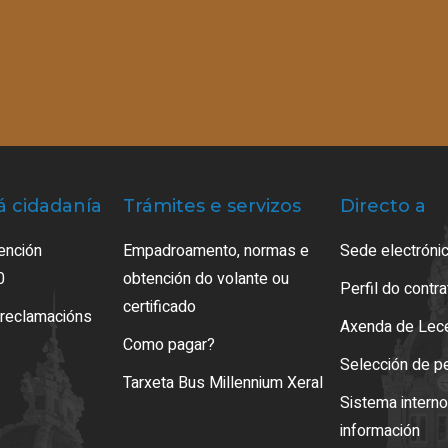
á cidadanía
Trámites e servizos
Directo a
ención
Empadroamento, normas e
Sede electrónic
0
obtención do volante ou
Perfil do contr
certificado
 reclamacións
Axenda de Lec
Como pagar?
Selección de p
Tarxeta Bus Millennium Xeral
Sistema intern
información