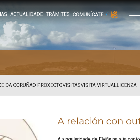
MAS
ACTUALIDADE
TRÁMITES
COMUNÍCATE
XE DA CORUÑA
O PROXECTO
VISITAS
VISITA VIRTUAL
LICENZA
A relación con ou
A singularidade de Elviña na súa cont