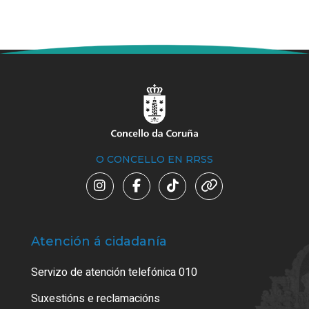
O CONCELLO EN RRSS
Atención á cidadanía
Trá
Servizo de atención telefónica 010
Empa
certi
Suxestións e reclamacións