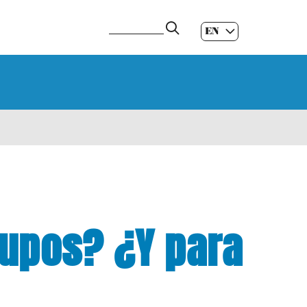
EN
ES
|
GL
|
rupos? ¿Y para