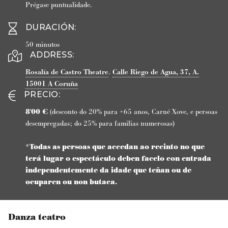
Prégase puntualidade.
DURACIÓN
:
50 minutos
ADDRESS:
Rosalía de Castro Theatre
.
Calle Riego de Agua, 37, A.
15001
A Coruña
PRECIO
:
8'00 €
(desconto do 20% para +65 anos, Carné Xove, e persoas
desempregadas; do 25% para familias numerosas)
*Todas as persoas que accedan ao recinto no que
terá lugar o espectáculo deben facelo con entrada
independentemente da idade que teñan ou de
ocuparen ou non butaca.
Danza teatro