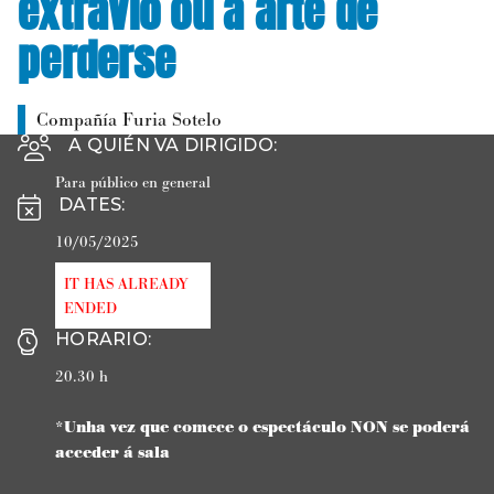
extravío ou a arte de
perderse
Compañía Furia Sotelo
A QUIÉN VA DIRIGIDO
:
Para público en general
DATES
:
10/05/2025
IT HAS ALREADY
ENDED
HORARIO
:
20.30 h
*Unha vez que comece o espectáculo NON se poderá
acceder á sala