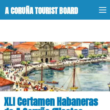
A CORUÑA TOURIST BOARD
XLI Certamen Habaneras