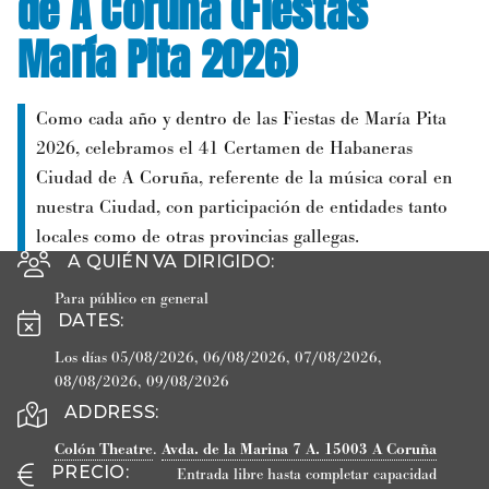
de A Coruña (Fiestas
María Pita 2026)
Como cada año y dentro de las Fiestas de María Pita
2026, celebramos el 41 Certamen de Habaneras
Ciudad de A Coruña, referente de la música coral en
nuestra Ciudad, con participación de entidades tanto
locales como de otras provincias gallegas.
A QUIÉN VA DIRIGIDO
:
Para público en general
DATES
:
Los días 05/08/2026, 06/08/2026, 07/08/2026,
08/08/2026, 09/08/2026
ADDRESS:
Colón Theatre
.
Avda. de la Marina 7 A.
15003
A Coruña
PRECIO
:
Entrada libre hasta completar capacidad