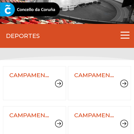
CORUNA.GAL
DEPORTES
CAMPAMENTOS
CAMPAMENTOS
DEPORTIVOS
DEPORTIVOS
DE NAVIDAD -
VERANO 2025
2025
CAMPAMENTOS
CAMPAMENTOS
DEPORTIVOS
DEPORTIVOS
DE NAVIDAD -
VERANO 2024
2024