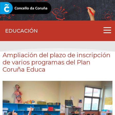
CORUNA.GAL
EDUCACIÓN
Ampliación del plazo de inscripción
de varios programas del Plan
Coruña Educa