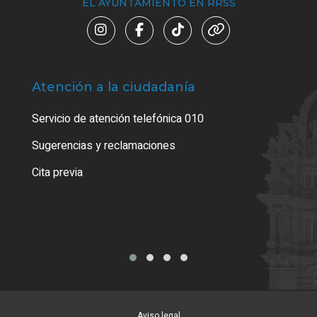
EL AYUNTAMIENTO EN RRSS
Atención a la ciudadanía
Trá
Servicio de atención telefónica 010
Empa
o cer
Sugerencias y reclamaciones
Como
Cita previa
Tarj
Aviso legal