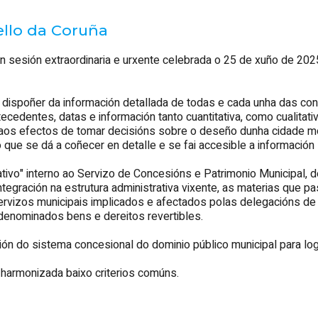
llo da Coruña
n sesión extraordinaria e urxente celebrada o 25 de xuño de 202
e dispoñer da información detallada de todas e cada unha das con
tecedentes, datas e información tanto cuantitativa, como cualit
, aos efectos de tomar decisións sobre o deseño dunha cidade 
que se dá a coñecer en detalle e se fai accesible a información 
tivo" interno ao Servizo de Concesións e Patrimonio Municipal, d
ntegración na estrutura administrativa vixente, as materias que 
servizos municipais implicados e afectados polas delegacións de
s denominados bens e dereitos revertibles.
ión do sistema concesional do dominio público municipal para logr
, harmonizada baixo criterios comúns.