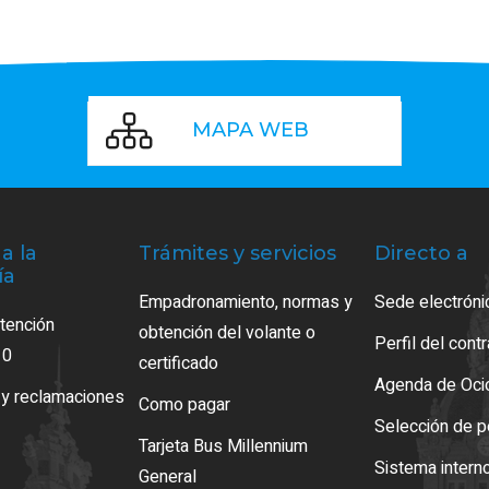
MAPA WEB
a la
Trámites y servicios
Directo a
ía
Empadronamiento, normas y
Sede electróni
atención
obtención del volante o
Perfil del cont
10
certificado
Agenda de Oci
 y reclamaciones
Como pagar
Selección de p
Tarjeta Bus Millennium
Sistema intern
General