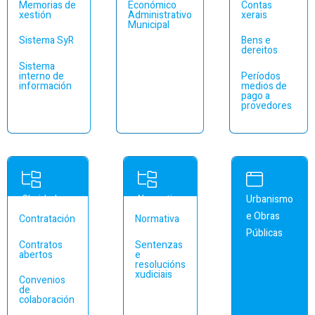
Memorias de
Económico
Contas
xestión
Administrativo
xerais
Municipal
Sistema SyR
Bens e
dereitos
Sistema
interno de
Períodos
información
medios de
pago a
provedores
Claridade
Normativa
Urbanismo
na Xestión
municipal
e Obras
Contratación
Normativa
Públicas
Contratos
Sentenzas
abertos
e
resolucións
xudiciais
Convenios
de
colaboración