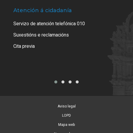
Atención á cidadanía
Trá
Servizo de atención telefónica 010
Empa
certi
Suxestións e reclamacións
Como
Cita previa
Tarx
Aviso legal
LOPD
Mapa web