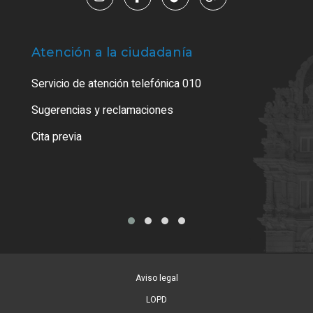
Atención a la ciudadanía
Trá
Servicio de atención telefónica 010
Empa
o cer
Sugerencias y reclamaciones
Como
Cita previa
Tarj
Aviso legal
LOPD