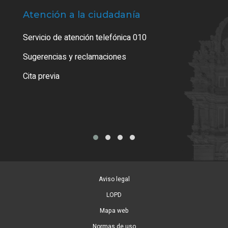
Atención a la ciudadanía
Trá
Servicio de atención telefónica 010
Empa
o cer
Sugerencias y reclamaciones
Como
Cita previa
Tarj
Aviso legal
LOPD
Mapa web
Normas de uso