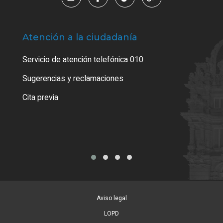
Atención a la ciudadanía
Trá
Servicio de atención telefónica 010
Empa
o cer
Sugerencias y reclamaciones
Como
Cita previa
Tarj
Aviso legal
LOPD