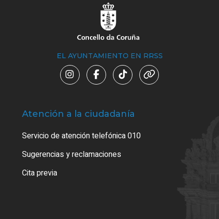
EL AYUNTAMIENTO EN RRSS
Atención a la ciudadanía
Trá
Servicio de atención telefónica 010
Empa
o cer
Sugerencias y reclamaciones
Como
Cita previa
Tarj