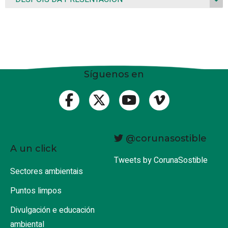
Síguenos en
@corunasostible
A un click
Tweets by CorunaSostible
Sectores ambientais
Puntos limpos
Divulgación e educación
ambiental