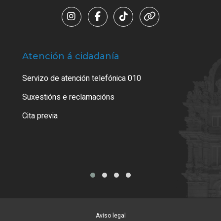
Atención á cidadanía
Trá
Servizo de atención telefónica 010
Empa
certi
Suxestións e reclamacións
Como
Cita previa
Tarx
Aviso legal