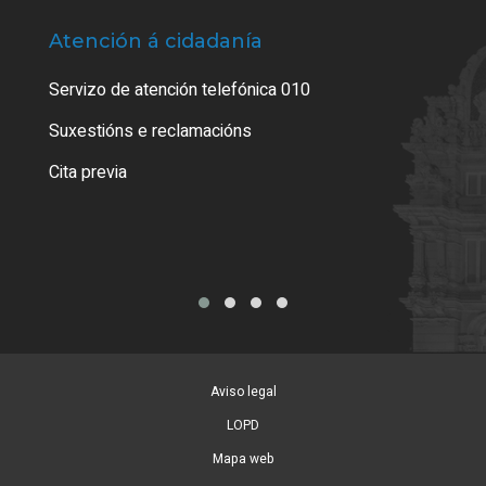
Atención á cidadanía
Trá
Servizo de atención telefónica 010
Empa
certi
Suxestións e reclamacións
Como
Cita previa
Tarx
Aviso legal
LOPD
Mapa web