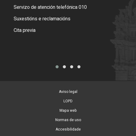
Servizo de atención telefónica 010
Empa
certi
Suxestións e reclamacións
Como
Cita previa
Tarx
Aviso legal
LOPD
Mapa web
Normas de uso
Accesibilidade