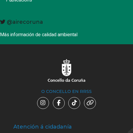
@airecoruna
Más información de calidad ambiental
O CONCELLO EN RRSS
Atención á cidadanía
Trá