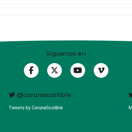
Síguenos en
@corunasostible
Tweets by CorunaSostible
M