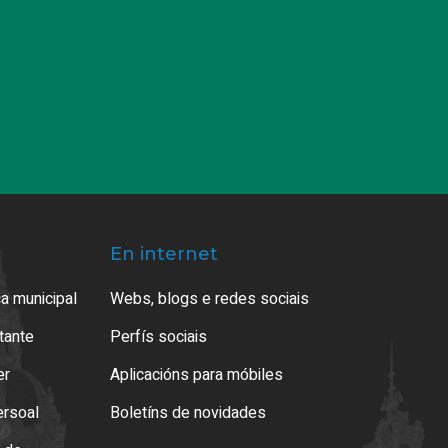
En internet
a municipal
Webs, blogs e redes sociais
atante
Perfís sociais
er
Aplicacións para móbiles
ersoal
Boletíns de novidades