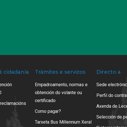
á cidadanía
Trámites e servizos
Directo a
ención
Empadroamento, normas e
Sede electrónic
0
obtención do volante ou
Perfil do contr
certificado
 reclamacións
Axenda de Lec
Como pagar?
Selección de p
Tarxeta Bus Millennium Xeral