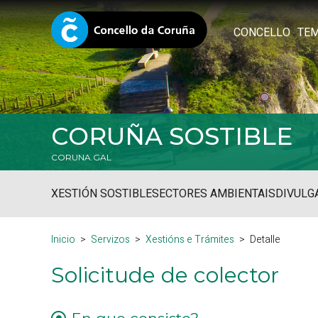
CONCELLO
TE
CORUÑA SOSTIBLE
CORUNA.GAL
XESTIÓN SOSTIBLE
SECTORES AMBIENTAIS
DIVULG
Inicio
Servizos
Xestións e Trámites
Detalle
Solicitude de colector