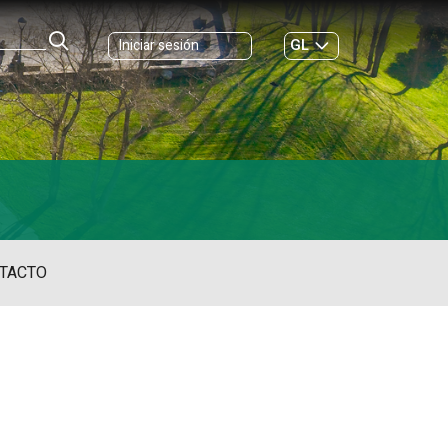
GL
Iniciar sesión
ES
|
TACTO