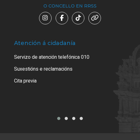
O CONCELLO EN RRSS
Atención á cidadanía
Trá
Servizo de atención telefónica 010
Empa
certi
Suxestións e reclamacións
Como
Cita previa
Tarx