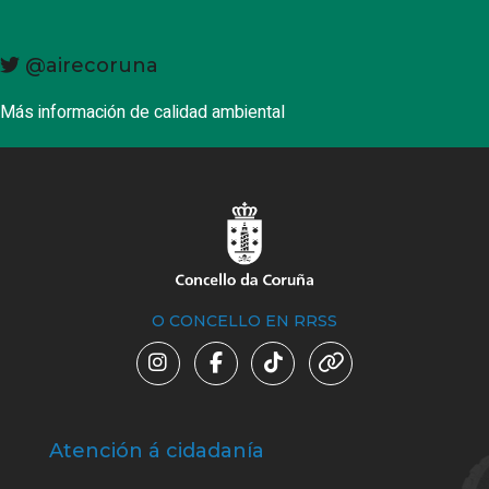
@airecoruna
Más información de calidad ambiental
O CONCELLO EN RRSS
Atención á cidadanía
Trá