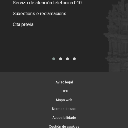
Servizo de atención telefónica 010
Empa
certi
Suxestións e reclamacións
Como
Cita previa
Tarx
Aviso legal
LOPD
Mapa web
Normas de uso
Accesibilidade
Xestión de cookies