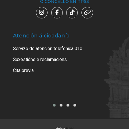
O CONCELLO EN RRSS
Atención á cidadanía
Trá
Servizo de atención telefónica 010
Empa
certi
Suxestións e reclamacións
Como
Cita previa
Tarx
Aviso legal